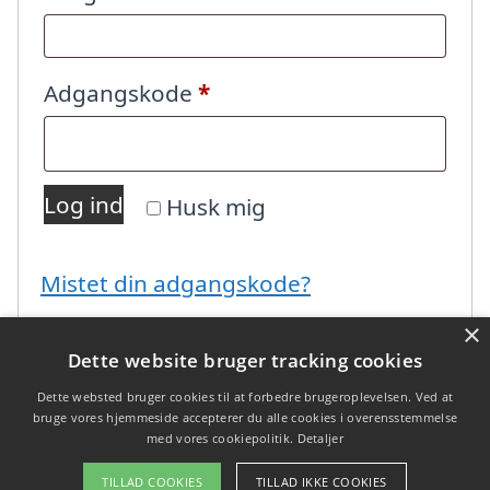
Påkrævet
Adgangskode
*
Log ind
Husk mig
Mistet din adgangskode?
×
Dette website bruger tracking cookies
Dette websted bruger cookies til at forbedre brugeroplevelsen. Ved at
bruge vores hjemmeside accepterer du alle cookies i overensstemmelse
med vores cookiepolitik.
Detaljer
Copyright 2026 - Pilanto Aps
TILLAD COOKIES
TILLAD IKKE COOKIES