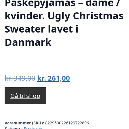
Påskepyjamas – dame /
kvinder. Ugly Christmas
Sweater lavet i
Danmark
Den
Den
kr.
349,00
kr.
261,00
oprindelige
aktuelle
pris
pris
Gå til shop
var:
er:
kr. 349,00.
kr. 261,00.
Varenummer (SKU):
8229590226129722896
Kategori:
Produkter